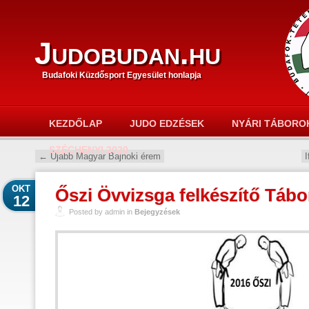
Judobudan.hu
Budafoki Küzdősport Egyesület honlapja
KEZDŐLAP
JUDO EDZÉSEK
NYÁRI TÁBORO
SZÉCHENYI 2020
←
Újabb Magyar Bajnoki érem
OKT
Őszi Övvizsga felkészítő Tábo
12
Posted by admin in
Bejegyzések