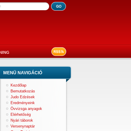
h
NING
MENÜ NAVIGÁCIÓ
Kezdőlap
Bemutatkozás
Judo Edzések
Eredményeink
Övvizsga anyagok
Elérhetőség
Nyári táborok
Versenynaptár