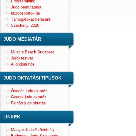
CrossTraining
Judo bemutatása
kuzdosportok.hu
Támogatókat keresünk
Széchenyi 2020
JUDO MÉDIATÁR
Muscle Beach Budapest
Jo(ó) testvér
A londoni hős
JUDO OKTATÁSI TIPUSOK
Óvodás judo oktatás
Gyerek judo oktatás
Felnőtt judo oktatás
LINKEK
Magyar Judo Szövetség
Budapesti Judo Szövetség