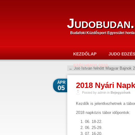
Judobudan.
Budafoki Küzdősport Egyesület honla
KEZDŐLAP
JUDO EDZÉ
SZÉCHENYI 2020
←
Joó István felnőtt Magyar Bajnok 
ÁPR
2018 Nyári Nap
05
Posted by admin in
Bejegyzések
Kezdők is jelentkezhetnek a tábor
2018 napközis tábor időpontok:
06. 18-22.
06. 25-29.
07. 16-20.