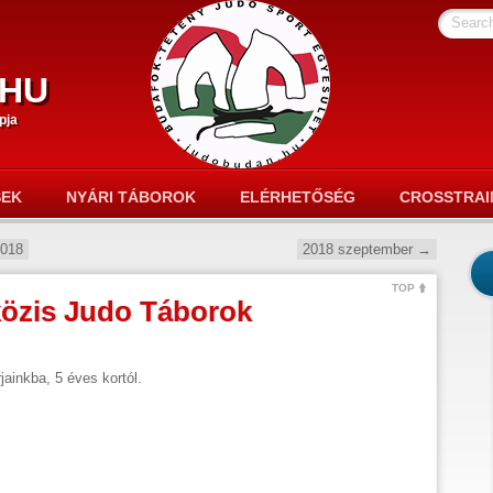
Searc
hu
pja
SEK
NYÁRI TÁBOROK
ELÉRHETŐSÉG
CROSSTRAI
2018
2018 szeptember
→
TOP
közis Judo Táborok
jainkba, 5 éves kortól.