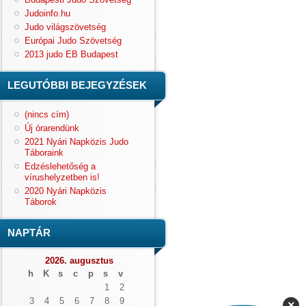
Judoinfo.hu
Judo világszövetség
Európai Judo Szövetség
2013 judo EB Budapest
LEGUTÓBBI BEJEGYZÉSEK
(nincs cím)
Új órarendünk
2021 Nyári Napközis Judo
Táboraink
Edzéslehetőség a
vírushelyzetben is!
2020 Nyári Napközis
Táborok
NAPTÁR
2026. augusztus
h
K
s
c
p
s
v
1
2
3
4
5
6
7
8
9
×