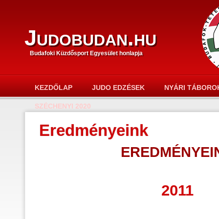
Judobudan.hu
Budafoki Küzdősport Egyesület honlapja
KEZDŐLAP
JUDO EDZÉSEK
NYÁRI TÁBORO
SZÉCHENYI 2020
Eredményeink
EREDMÉNYEI
2011