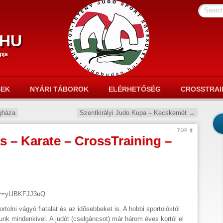
Searc
hu
pja
SEK
NYÁRI TÁBOROK
ELÉRHETŐSÉG
CROSSTRAI
gháza
Szentkirályi Judo Kupa – Kecskemét
→
TOP
s – Karate – CrossTraining –
?v=yLlBKFJJ3uQ
tolni vágyó fiatalat és az idősebbeket is. A hobbi sportolóktól
unk mindenkivel. A judót (cselgáncsot) már három éves kortól el