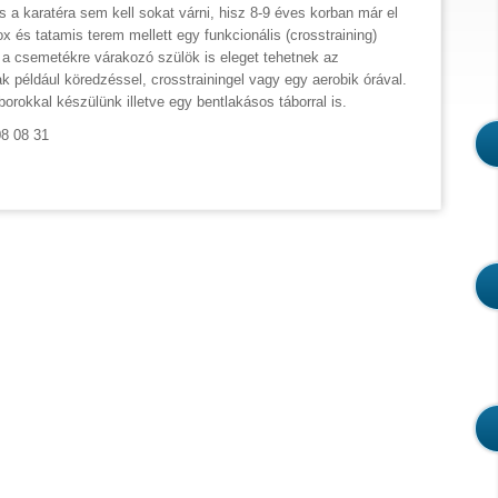
s a karatéra sem kell sokat várni, hisz 8-9 éves korban már el
x és tatamis terem mellett egy funkcionális (crosstraining)
ár a csemetékre várakozó szülök is eleget tehetnek az
például köredzéssel, crosstrainingel vagy egy aerobik órával.
orokkal készülünk illetve egy bentlakásos táborral is.
08 08 31