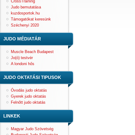
CrossTraining
Judo bemutatása
kuzdosportok.hu
Támogatókat keresünk
Széchenyi 2020
JUDO MÉDIATÁR
Muscle Beach Budapest
Jo(ó) testvér
A londoni hős
JUDO OKTATÁSI TIPUSOK
Óvodás judo oktatás
Gyerek judo oktatás
Felnőtt judo oktatás
LINKEK
Magyar Judo Szövetség
Budapesti Judo Szövetség