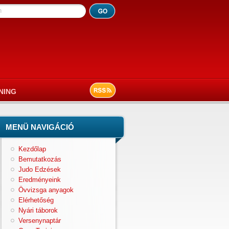
h
NING
MENÜ NAVIGÁCIÓ
Kezdőlap
Bemutatkozás
Judo Edzések
Eredményeink
Övvizsga anyagok
Elérhetőség
Nyári táborok
Versenynaptár