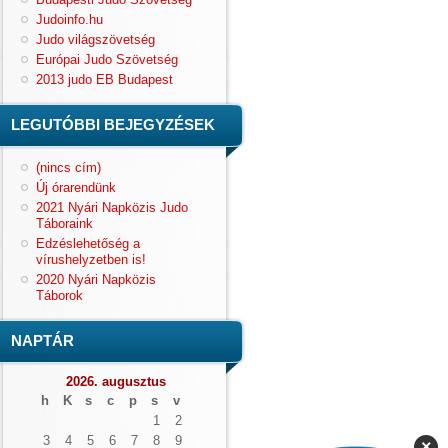
Judoinfo.hu
Judo világszövetség
Európai Judo Szövetség
2013 judo EB Budapest
LEGUTÓBBI BEJEGYZÉSEK
(nincs cím)
Új órarendünk
2021 Nyári Napközis Judo
Táboraink
Edzéslehetőség a
vírushelyzetben is!
2020 Nyári Napközis
Táborok
NAPTÁR
2026. augusztus
h
K
s
c
p
s
v
1
2
3
4
5
6
7
8
9
×