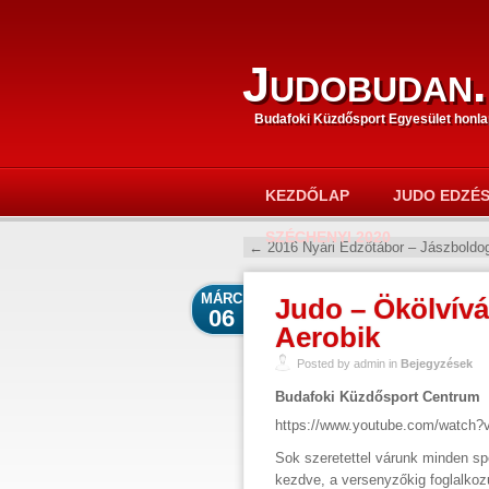
Judobudan.
Budafoki Küzdősport Egyesület honla
KEZDŐLAP
JUDO EDZÉ
SZÉCHENYI 2020
←
2016 Nyári Edzőtábor – Jászboldo
MÁRC
Judo – Ökölvívá
06
Aerobik
Posted by admin in
Bejegyzések
Budafoki Küzdősport Centrum
https://www.youtube.com/watch
Sok szeretettel várunk minden spor
kezdve, a versenyzőkig foglalkoz