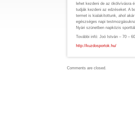
lehet kezdeni de az ökölvívásra é
tudják kezdeni az edzéseket. A bo
termet is kialakítottunk, ahol ak
egészséges napi testmozgásuknak 
Nyári szünetben napközis sporttáb
További infó: Joó István – 70 – 6
http://kuzdosportok.hu/
Comments are closed.