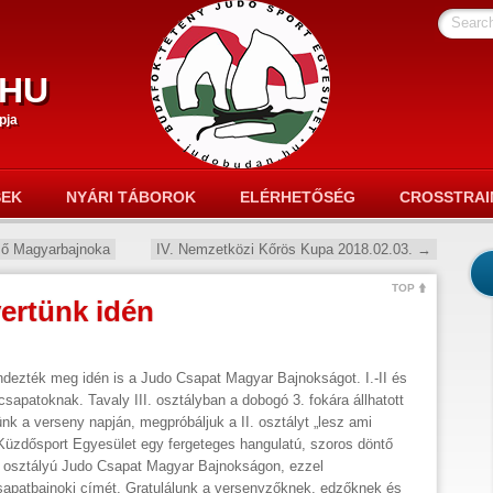
Searc
hu
pja
SEK
NYÁRI TÁBOROK
ELÉRHETŐSÉG
CROSSTRAI
ső Magyarbajnoka
IV. Nemzetközi Kőrös Kupa 2018.02.03.
→
TOP
ertünk idén
dezték meg idén is a Judo Csapat Magyar Bajnokságot. I.-II és
 csapatoknak. Tavaly III. osztályban a dobogó 3. fokára állhatott
ünk a verseny napján, megpróbáljuk a II. osztályt „lesz ami
i Küzdősport Egyesület egy fergeteges hangulatú, szoros döntő
I. osztályú Judo Csapat Magyar Bajnokságon, ezzel
sapatbajnoki címét. Gratulálunk a versenyzőknek, edzőknek és