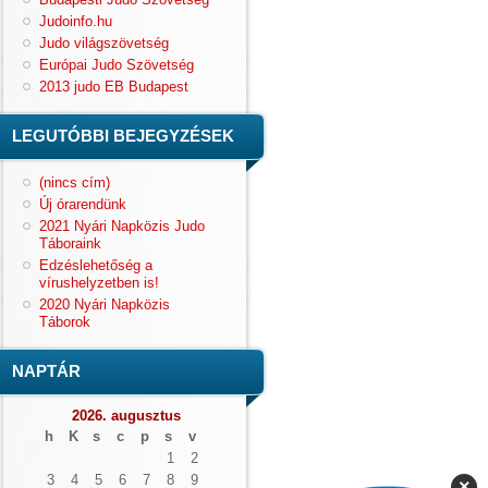
Judoinfo.hu
Judo világszövetség
Európai Judo Szövetség
2013 judo EB Budapest
LEGUTÓBBI BEJEGYZÉSEK
(nincs cím)
Új órarendünk
2021 Nyári Napközis Judo
Táboraink
Edzéslehetőség a
vírushelyzetben is!
2020 Nyári Napközis
Táborok
NAPTÁR
2026. augusztus
h
K
s
c
p
s
v
1
2
3
4
5
6
7
8
9
×