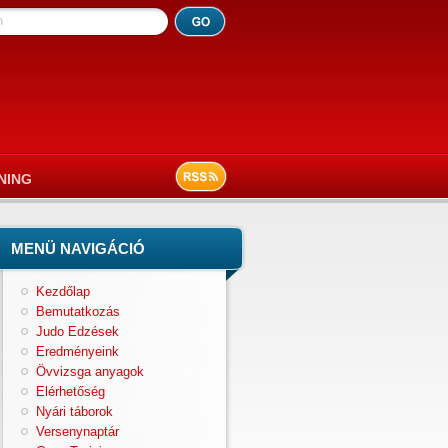
h
NING
MENÜ NAVIGÁCIÓ
Kezdőlap
Bemutatkozás
Judo Edzések
Eredményeink
Övvizsga anyagok
Elérhetőség
Nyári táborok
Versenynaptár