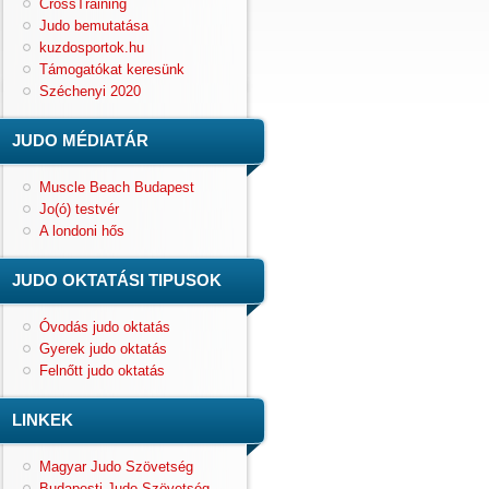
CrossTraining
Judo bemutatása
kuzdosportok.hu
Támogatókat keresünk
Széchenyi 2020
JUDO MÉDIATÁR
Muscle Beach Budapest
Jo(ó) testvér
A londoni hős
JUDO OKTATÁSI TIPUSOK
Óvodás judo oktatás
Gyerek judo oktatás
Felnőtt judo oktatás
LINKEK
Magyar Judo Szövetség
Budapesti Judo Szövetség