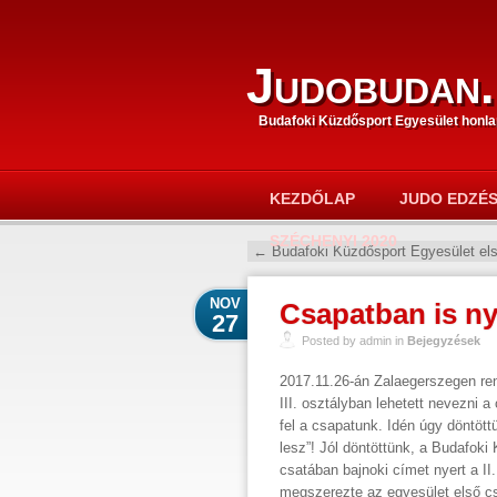
Judobudan.
Budafoki Küzdősport Egyesület honla
KEZDŐLAP
JUDO EDZÉ
SZÉCHENYI 2020
←
Budafoki Küzdősport Egyesület el
NOV
Csapatban is ny
27
Posted by admin in
Bejegyzések
2017.11.26-án Zalaegerszegen ren
III. osztályban lehetett nevezni a
fel a csapatunk. Idén úgy döntött
lesz”! Jól döntöttünk, a Budafok
csatában bajnoki címet nyert a I
megszerezte az egyesület első c