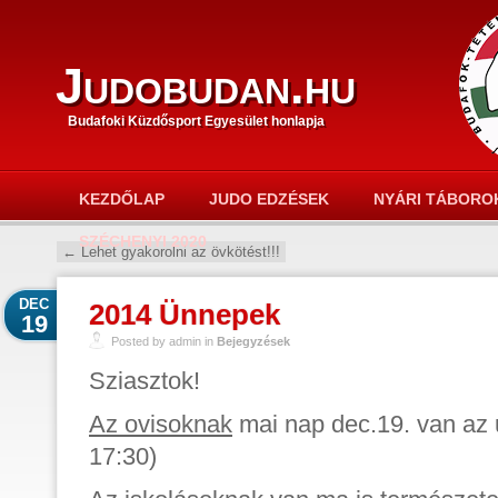
Judobudan.hu
Budafoki Küzdősport Egyesület honlapja
KEZDŐLAP
JUDO EDZÉSEK
NYÁRI TÁBORO
SZÉCHENYI 2020
←
Lehet gyakorolni az övkötést!!!
DEC
2014 Ünnepek
19
Posted by admin in
Bejegyzések
Sziasztok!
Az ovisoknak
mai nap dec.19. van az 
17:30)