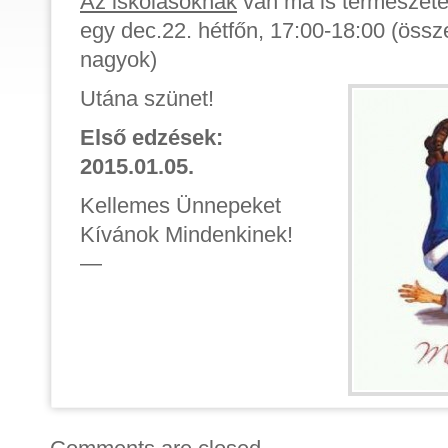
Az iskolásoknak
van ma is természet
egy dec.22. hétfőn, 17:00-18:00 (össz
nagyok)
Utána szünet!
Első edzések:
2015.01.05.
Kellemes Ünnepeket
Kívánok Mindenkinek!
—