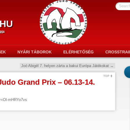
Searc
hu
pja
SEK
NYÁRI TÁBOROK
ELÉRHETŐSÉG
CROSSTRAI
Joó Abigél 7. helyen zárta a bakui Európa Játékokat
→
TOP
udo Grand Prix – 06.13-14.
?v=OI-mHRYo7vs