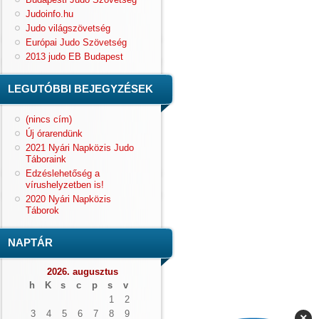
Judoinfo.hu
Judo világszövetség
Európai Judo Szövetség
2013 judo EB Budapest
LEGUTÓBBI BEJEGYZÉSEK
(nincs cím)
Új órarendünk
2021 Nyári Napközis Judo
Táboraink
Edzéslehetőség a
vírushelyzetben is!
2020 Nyári Napközis
Táborok
NAPTÁR
2026. augusztus
h
K
s
c
p
s
v
1
2
3
4
5
6
7
8
9
×