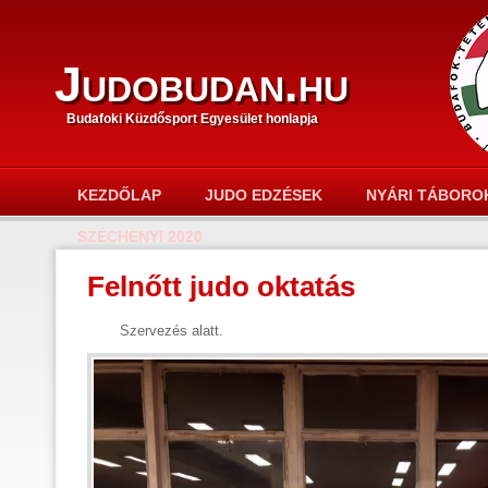
Judobudan.hu
Budafoki Küzdősport Egyesület honlapja
KEZDŐLAP
JUDO EDZÉSEK
NYÁRI TÁBORO
SZÉCHENYI 2020
Felnőtt judo oktatás
Szervezés alatt.