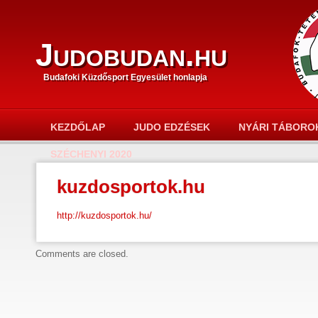
Judobudan.hu
Budafoki Küzdősport Egyesület honlapja
KEZDŐLAP
JUDO EDZÉSEK
NYÁRI TÁBORO
SZÉCHENYI 2020
kuzdosportok.hu
http://kuzdosportok.hu/
Comments are closed.