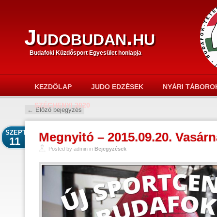
Judobudan.hu
Budafoki Küzdősport Egyesület honlapja
KEZDŐLAP
JUDO EDZÉSEK
NYÁRI TÁBORO
SZÉCHENYI 2020
←
Előző bejegyzés
SZEPT
Megnyitó – 2015.09.20. Vasárn
11
Posted by admin in
Bejegyzések