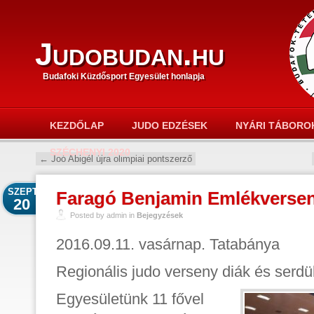
Judobudan.hu
Budafoki Küzdősport Egyesület honlapja
KEZDŐLAP
JUDO EDZÉSEK
NYÁRI TÁBORO
SZÉCHENYI 2020
←
Joó Abigél újra olimpiai pontszerző
SZEPT
Faragó Benjamin Emlékversen
20
Posted by admin in
Bejegyzések
2016.09.11. vasárnap. Tatabánya
Regionális judo verseny diák és serdü
Egyesületünk 11 fővel