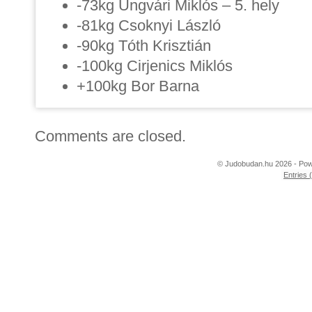
-73kg Ungvári Miklós – 5. hely
-81kg Csoknyi László
-90kg Tóth Krisztián
-100kg Cirjenics Miklós
+100kg Bor Barna
Comments are closed.
© Judobudan.hu 2026 - Po
Entries