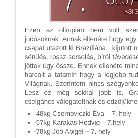
Ezen az olimpián nem volt sze
judósoknak. Annak ellenére hogy egy 
csapat utazott ki Brazíliába, kijutott
sérülés, rossz sorsolás, bírói tévedés
jöttek úgy össze. Ennek ellenére mind
harcolt a tatamin hogy a legjobb t
Világnak. Szerintem nincs szégyenke
Lesz ez még sokkal jobb is. Gra
cselgáncs válogatottnak és edzőjükne
-48kg Csernoviczki Éva – 7. hely
-57kg Karakas Hedvig – 7.hely
-78kg Joó Abigél – 7. hely