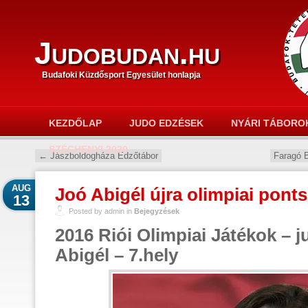
Judobudan.hu
Budafoki Küzdősport Egyesület honlapja
KEZDŐLAP
JUDO EDZÉSEK
NYÁRI TÁBORO
SZÉCHENYI 2020
←
Jászboldogháza Edzőtábor
Faragó 
AUG
Joó Abigél újra olimpiai pont
13
Posted by admin in
Bejegyzések
2016 Riói Olimpiai Játékok – j
Abigél – 7.hely